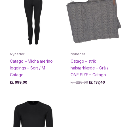
Nyheder
Nyheder
Catago – Micha merino
Catago – strik
leggings – Sort / M –
halstørklæde – Grå /
Catago
ONE SIZE – Catago
Den
Den
kr.
699,00
kr.
229,00
kr.
137,40
oprindelige
aktuelle
pris
pris
var:
er:
kr. 229,00.
kr. 137,40.