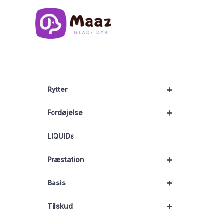
Gå
til
indholdet
+
Rytter
+
Fordøjelse
LIQUIDs
+
Præstation
+
Basis
+
Tilskud