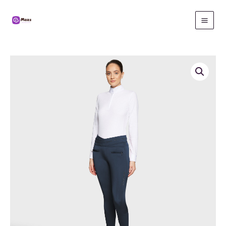
Gå
til
indholdet