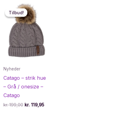
Tilbud!
Tilbud!
Nyheder
Catago – strik hue
– Grå / onesize –
Catago
Den
Den
kr.
199,00
kr.
119,95
oprindelige
aktuelle
pris
pris
var:
er:
kr. 199,00.
kr. 119,95.