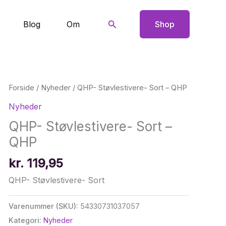
Søg
Blog
Om
Shop
Forside
/
Nyheder
/ QHP- Støvlestivere- Sort – QHP
Nyheder
QHP- Støvlestivere- Sort –
QHP
kr.
119,95
QHP- Støvlestivere- Sort
Varenummer (SKU):
54330731037057
Kategori:
Nyheder