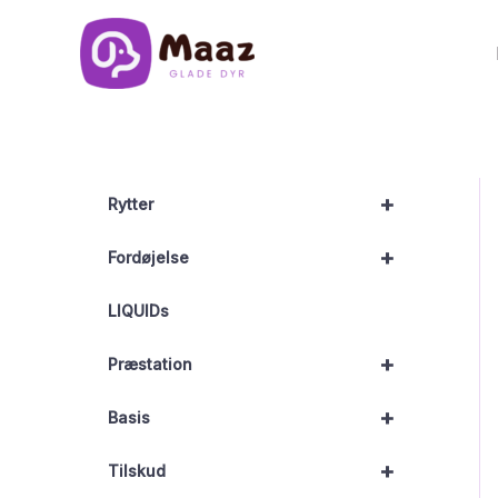
Gå
til
indholdet
+
Rytter
+
Fordøjelse
LIQUIDs
+
Præstation
+
Basis
+
Tilskud