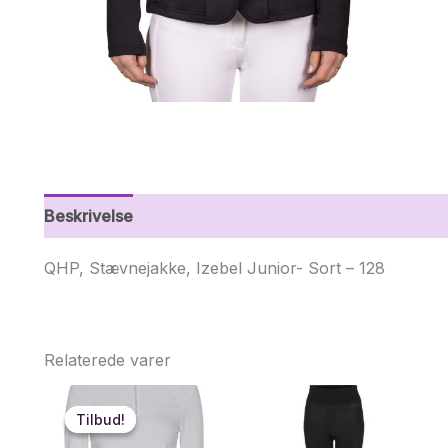
Beskrivelse
Yderligere information
QHP, Stævnejakke, Izebel Junior- Sort – 128
Relaterede varer
Tilbud!
Tilbud!