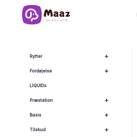
Gå
til
indholdet
+
Rytter
+
Fordøjelse
LIQUIDs
+
Præstation
+
Basis
+
Tilskud