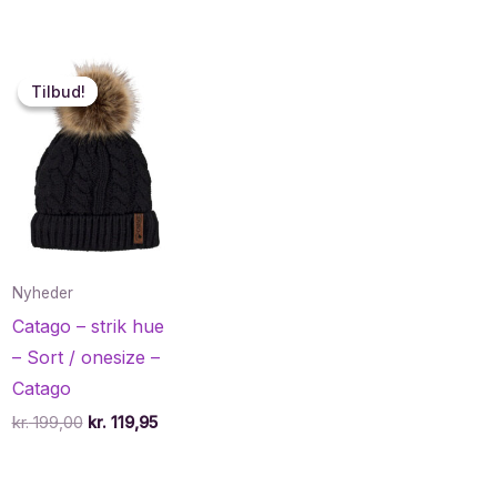
Tilbud!
Tilbud!
Nyheder
Catago – strik hue
– Sort / onesize –
Catago
Den
Den
kr.
199,00
kr.
119,95
oprindelige
aktuelle
pris
pris
var:
er: