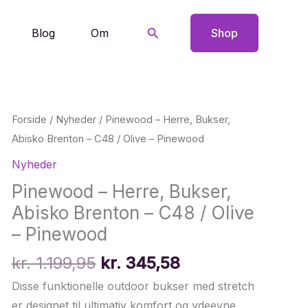
Søg
Blog
Om
Shop
Forside
/
Nyheder
/ Pinewood – Herre, Bukser,
Abisko Brenton – C48 / Olive – Pinewood
Nyheder
Pinewood – Herre, Bukser,
Abisko Brenton – C48 / Olive
– Pinewood
Den
Den
kr.
1.199,95
kr.
345,58
oprindelige
aktuelle
Disse funktionelle outdoor bukser med stretch
pris
pris
er designet til ultimativ komfort og ydeevne.