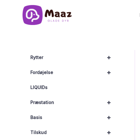
Gå
til
indholdet
+
Rytter
+
Fordøjelse
LIQUIDs
+
Præstation
+
Basis
+
Tilskud