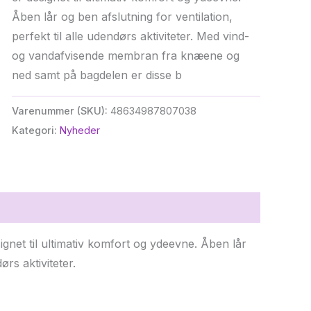
var:
er:
Åben lår og ben afslutning for ventilation,
kr. 1.199,95.
kr. 345,58.
perfekt til alle udendørs aktiviteter. Med vind-
og vandafvisende membran fra knæene og
ned samt på bagdelen er disse b
Varenummer (SKU):
48634987807038
Kategori:
Nyheder
gnet til ultimativ komfort og ydeevne. Åben lår
ørs aktiviteter.