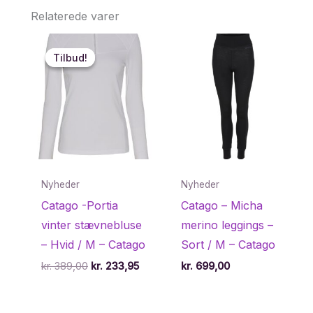
Relaterede varer
Tilbud!
Tilbud!
Nyheder
Nyheder
Catago -Portia
Catago – Micha
vinter stævnebluse
merino leggings –
– Hvid / M – Catago
Sort / M – Catago
Den
Den
kr.
389,00
kr.
233,95
kr.
699,00
oprindelige
aktuelle
pris
pris
var:
er: