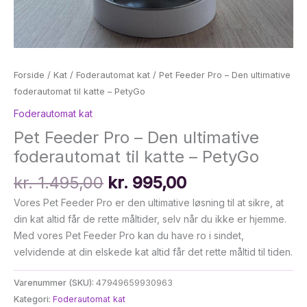
Forside
/
Kat
/
Foderautomat kat
/ Pet Feeder Pro – Den ultimative
foderautomat til katte – PetyGo
Foderautomat kat
Pet Feeder Pro – Den ultimative
foderautomat til katte – PetyGo
Den
Den
kr.
1.495,00
kr.
995,00
oprindelige
aktuelle
Vores Pet Feeder Pro er den ultimative løsning til at sikre, at
pris
pris
din kat altid får de rette måltider, selv når du ikke er hjemme.
var:
er:
Med vores Pet Feeder Pro kan du have ro i sindet,
kr. 1.495,00.
kr. 995,00.
velvidende at din elskede kat altid får det rette måltid til tiden.
Varenummer (SKU):
47949659930963
Kategori:
Foderautomat kat