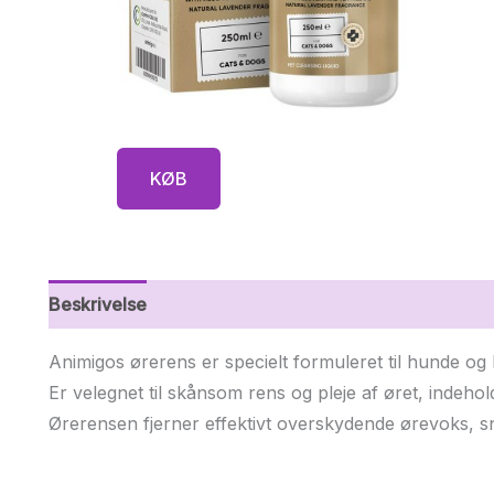
KØB
Beskrivelse
Yderligere information
Animigos ørerens er specielt formuleret til hunde og
Er velegnet til skånsom rens og pleje af øret, indehold
Ørerensen fjerner effektivt overskydende ørevoks, s