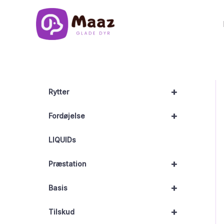
Gå
til
indholdet
+
Rytter
+
Fordøjelse
LIQUIDs
+
Præstation
+
Basis
+
Tilskud