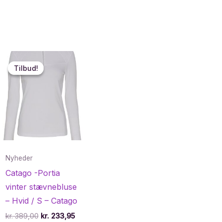
Tilbud!
Tilbud!
Nyheder
Catago -Portia
vinter stævnebluse
– Hvid / S – Catago
Den
Den
kr.
389,00
kr.
233,95