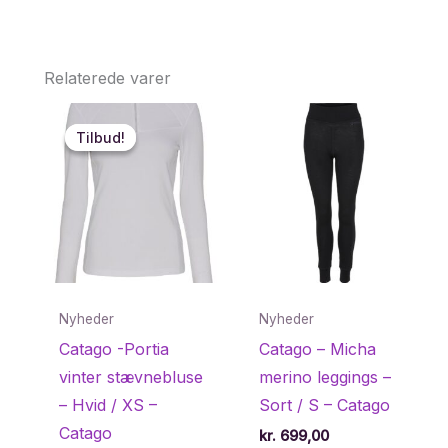
Relaterede varer
Tilbud!
Tilbud!
Nyheder
Nyheder
Catago -Portia
Catago – Micha
vinter stævnebluse
merino leggings –
– Hvid / XS –
Sort / S – Catago
Catago
kr.
699,00