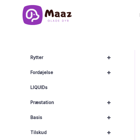
Gå
til
indholdet
+
Rytter
+
Fordøjelse
LIQUIDs
+
Præstation
+
Basis
+
Tilskud