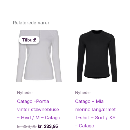
Relaterede varer
Tilbud!
Tilbud!
Nyheder
Nyheder
Catago -Portia
Catago – Mia
vinter stævnebluse
merino langærmet
– Hvid / M – Catago
T-shirt – Sort / XS
– Catago
Den
Den
kr.
389,00
kr.
233,95