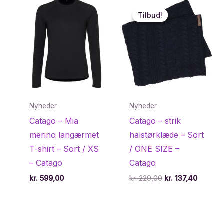
Tilbud!
Tilbud!
Nyheder
Nyheder
Catago – Mia
Catago – strik
merino langærmet
halstørklæde – Sort
T-shirt – Sort / XS
/ ONE SIZE –
– Catago
Catago
Den
Den
kr.
599,00
kr.
229,00
kr.
137,40
oprindelige
aktuell
pris
pris
var:
er:
kr. 229,00.
kr. 137,