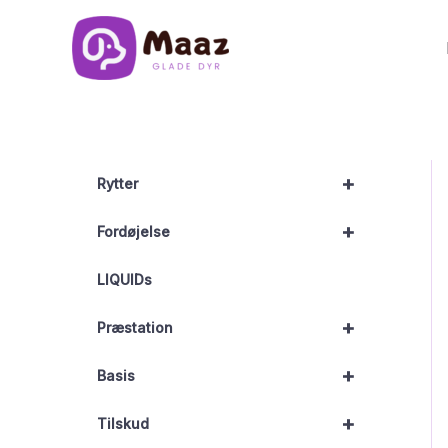
Gå
til
indholdet
+
Rytter
+
Fordøjelse
LIQUIDs
+
Præstation
+
Basis
+
Tilskud