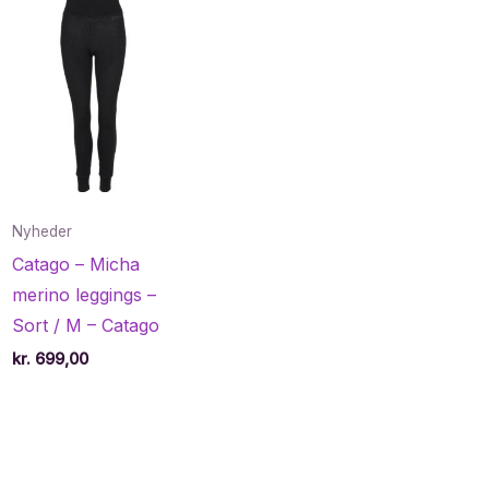
Nyheder
Catago – Micha
merino leggings –
Sort / M – Catago
kr.
699,00
e
40.