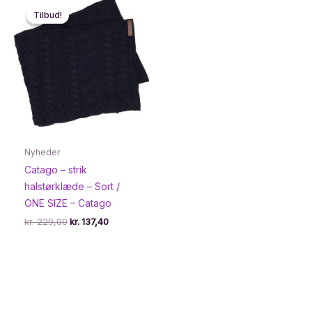
Tilbud!
Tilbud!
Nyheder
Catago – strik
halstørklæde – Sort /
ONE SIZE – Catago
Den
Den
kr.
229,00
kr.
137,40
oprindelige
aktuelle
pris
pris
var:
er:
kr. 229,00.
kr. 137,40.