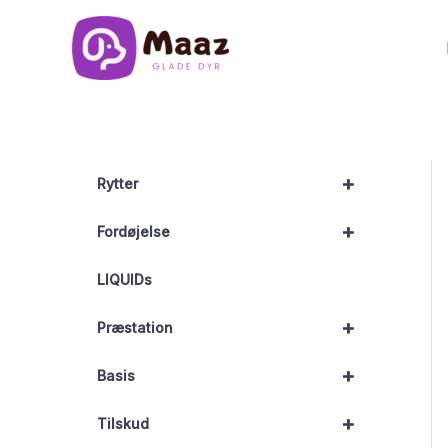
Gå
til
indholdet
+
Rytter
+
Fordøjelse
LIQUIDs
+
Præstation
+
Basis
+
Tilskud