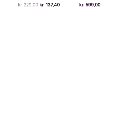
Den
Den
kr.
229,00
kr.
137,40
kr.
599,00
oprindelige
aktuelle
pris
pris
var:
er:
kr. 229,00.
kr. 137,40.