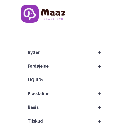
Gå
til
indholdet
+
Rytter
+
Fordøjelse
LIQUIDs
+
Præstation
+
Basis
+
Tilskud