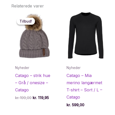
Relaterede varer
Tilbud!
Tilbud!
Nyheder
Nyheder
Catago – strik hue
Catago – Mia
– Grå / onesize –
merino langærmet
Catago
T-shirt – Sort / L –
Catago
Den
Den
kr.
199,00
kr.
119,95
oprindelige
aktuelle
kr.
599,00
pris
pris
var:
er: