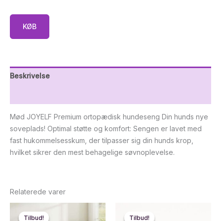
KØB
Beskrivelse
Yderligere information
Mød JOYELF Premium ortopædisk hundeseng Din hunds nye
soveplads! Optimal støtte og komfort: Sengen er lavet med
fast hukommelsesskum, der tilpasser sig din hunds krop,
hvilket sikrer den mest behagelige søvnoplevelse.
Relaterede varer
Tilbud!
Tilbud!
Tilbud!
Tilbud!