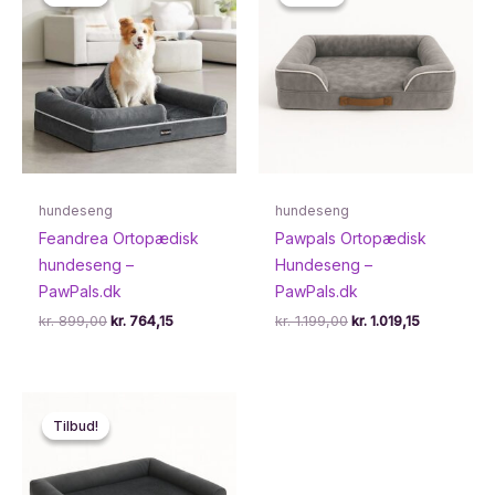
hundeseng
hundeseng
Feandrea Ortopædisk
Pawpals Ortopædisk
hundeseng –
Hundeseng –
PawPals.dk
PawPals.dk
Den
Den
Den
Den
kr.
899,00
kr.
764,15
kr.
1.199,00
kr.
1.019,15
oprindelige
aktuelle
oprindelige
aktuelle
pris
pris
pris
pris
var:
er:
var:
er:
kr. 899,00.
kr. 764,15.
kr. 1.199,00.
kr. 1.019,15.
Tilbud!
Tilbud!