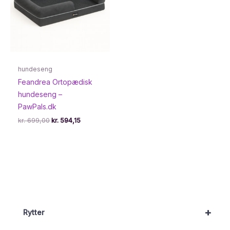
hundeseng
Feandrea Ortopædisk
hundeseng –
PawPals.dk
Den
Den
kr.
699,00
kr.
594,15
oprindelige
aktuelle
pris
pris
var:
er:
kr. 699,00.
kr. 594,15.
+
Rytter