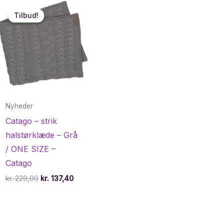
Tilbud!
Tilbud!
Nyheder
Catago – strik
halstørklæde – Grå
/ ONE SIZE –
Catago
Den
Den
kr.
229,00
kr.
137,40
e
oprindelige
aktuelle
pris
pris
var:
er:
,95.
kr. 229,00.
kr. 137,40.