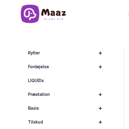
Gå
til
indholdet
+
Rytter
+
Fordøjelse
LIQUIDs
+
Præstation
+
Basis
+
Tilskud