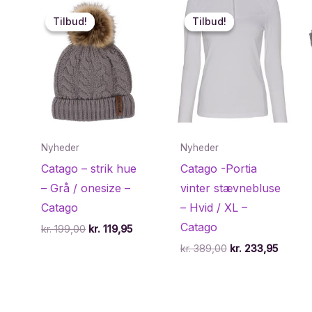
Tilbud!
Tilbud!
Tilbud!
Tilbud!
Nyheder
Nyheder
Catago – strik hue
Catago -Portia
– Grå / onesize –
vinter stævnebluse
Catago
– Hvid / XL –
Catago
Den
Den
kr.
199,00
kr.
119,95
oprindelige
aktuelle
Den
Den
kr.
389,00
kr.
233,95
pris
pris
oprindelige
aktuell
var:
er:
pris
pris
kr. 199,00.
kr. 119,95.
var:
er:
kr. 389,00.
kr. 233