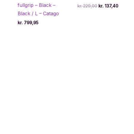
fullgrip – Black –
Den
Den
kr.
229,00
kr.
137,40
oprindelige
aktuell
Black / L – Catago
pris
pris
var:
er:
kr.
799,95
kr. 229,00.
kr. 137,