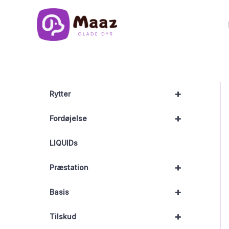
Gå
til
indholdet
+
Rytter
+
Fordøjelse
LIQUIDs
+
Præstation
+
Basis
+
Tilskud