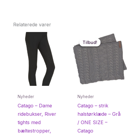
Relaterede varer
Tilbud!
Tilbud!
Nyheder
Nyheder
Catago – Dame
Catago – strik
ridebukser, River
halstørklæde – Grå
tights med
/ ONE SIZE –
bæltestropper,
Catago