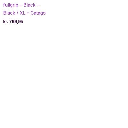
fullgrip – Black –
e
Black / XL – Catago
kr.
799,95
40.