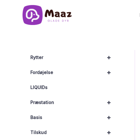
Gå
til
indholdet
+
Rytter
+
Fordøjelse
LIQUIDs
+
Præstation
+
Basis
+
Tilskud