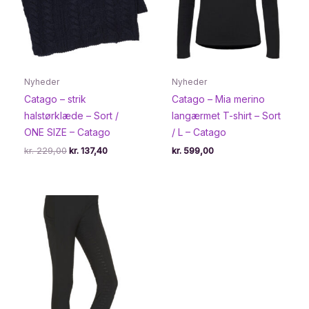
Nyheder
Nyheder
Catago – strik
Catago – Mia merino
halstørklæde – Sort /
langærmet T-shirt – Sort
ONE SIZE – Catago
/ L – Catago
Den
Den
kr.
229,00
kr.
137,40
kr.
599,00
oprindelige
aktuelle
pris
pris
var:
er:
kr. 229,00.
kr. 137,40.