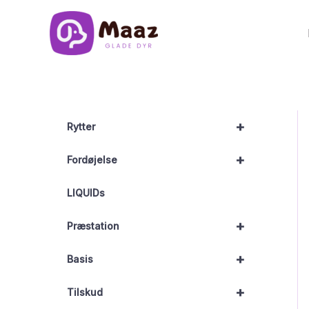
Gå
til
indholdet
+
Rytter
+
Fordøjelse
LIQUIDs
+
Præstation
+
Basis
+
Tilskud