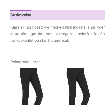
Beskrivelse
Yderligere information
Klassisk høj ridestøvle med elastisk indsats langs yd
snørebånd gør den nem at rengøre. Læderfod for ånd
funktionalitet og stærk gummisål.
Relaterede varer