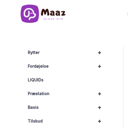
Gå
til
indholdet
+
Rytter
+
Fordøjelse
LIQUIDs
+
Præstation
+
Basis
+
Tilskud