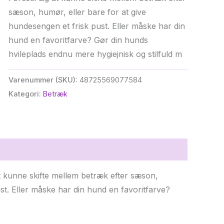
var:
er:
sæson, humør, eller bare for at give
kr. 349,00.
kr. 296,65.
hundesengen et frisk pust. Eller måske har din
hund en favoritfarve? Gør din hunds
hvileplads endnu mere hygiejnisk og stilfuld m
Varenummer (SKU):
48725569077584
Kategori:
Betræk
at kunne skifte mellem betræk efter sæson,
st. Eller måske har din hund en favoritfarve?