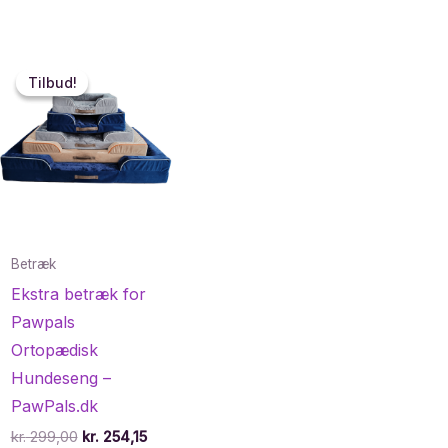
Tilbud!
Tilbud!
Betræk
Ekstra betræk for
Pawpals
Ortopædisk
Hundeseng –
PawPals.dk
Den
Den
kr.
299,00
kr.
254,15