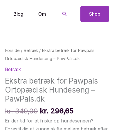
Søg
Blog
Om
Shop
Forside
/
Betræk
/ Ekstra betræk for Pawpals
Ortopædisk Hundeseng – PawPals.dk
Betræk
Ekstra betræk for Pawpals
Ortopædisk Hundeseng –
PawPals.dk
Den
Den
kr.
349,00
kr.
296,65
oprindelige
aktuelle
Er der tid for at friske op hundesengen?
pris
pris
Forestil dig at kunne skifte mellem betræk efter