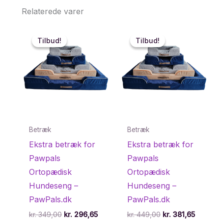
Relaterede varer
Tilbud!
Tilbud!
Tilbud!
Tilbud!
Betræk
Betræk
Ekstra betræk for
Ekstra betræk for
Pawpals
Pawpals
Ortopædisk
Ortopædisk
Hundeseng –
Hundeseng –
PawPals.dk
PawPals.dk
Den
Den
Den
Den
kr.
349,00
kr.
296,65
kr.
449,00
kr.
381,65