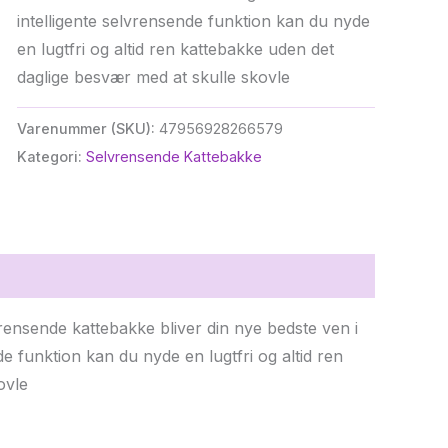
kr. 4.000,00.
kr. 3.495,00.
intelligente selvrensende funktion kan du nyde
en lugtfri og altid ren kattebakke uden det
daglige besvær med at skulle skovle
Varenummer (SKU):
47956928266579
Kategori:
Selvrensende Kattebakke
ensende kattebakke bliver din nye bedste ven i
e funktion kan du nyde en lugtfri og altid ren
ovle