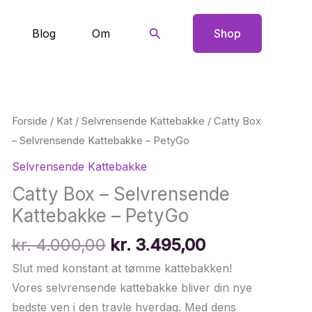
Søg
Blog
Om
Shop
Forside
/
Kat
/
Selvrensende Kattebakke
/ Catty Box
– Selvrensende Kattebakke – PetyGo
Selvrensende Kattebakke
Catty Box – Selvrensende
Kattebakke – PetyGo
Den
Den
kr.
4.000,00
kr.
3.495,00
oprindelige
aktuelle
Slut med konstant at tømme kattebakken!
pris
pris
Vores selvrensende kattebakke bliver din nye
var:
er:
bedste ven i den travle hverdag. Med dens