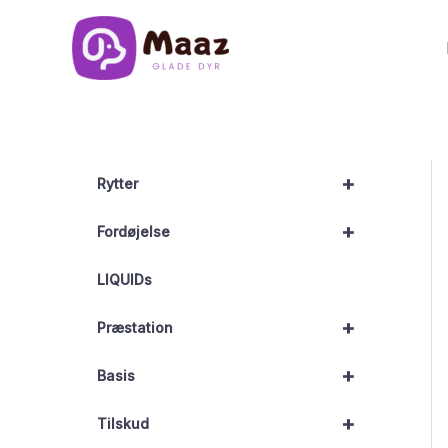
Gå
til
indholdet
+
Rytter
+
Fordøjelse
LIQUIDs
+
Præstation
+
Basis
+
Tilskud