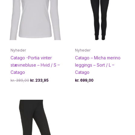
Nyheder
Nyheder
Catago -Portia vinter
Catago – Micha merino
stævnebluse – Hvid / S –
leggings – Sort / L –
Catago
Catago
Den
Den
kr.
389,00
kr.
233,95
kr.
699,00
oprindelige
aktuelle
pris
pris
var:
er:
kr. 389,00.
kr. 233,95.