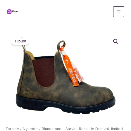
Gå
til
indholdet
Tilbud!
Forside
/
Nyheder
/ Blundstone – Støvle, Roskilde Festival, limited