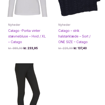
Nyheder
Nyheder
Catago -Portia vinter
Catago – strik
stævnebluse – Hvid / XL
halstørklæde – Sort /
– Catago
ONE SIZE – Catago
Den
Den
Den
Den
kr.
389,00
kr.
233,95
kr.
229,00
kr.
137,40
oprindelige
aktuelle
oprindelige
aktuelle
pris
pris
pris
pris
var:
er:
var:
er:
kr. 389,00.
kr. 233,95.
kr. 229,00.
kr. 137,40.