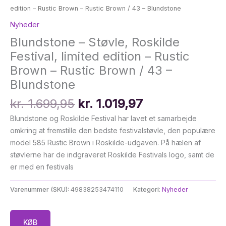
edition – Rustic Brown – Rustic Brown / 43 – Blundstone
Nyheder
Blundstone – Støvle, Roskilde
Festival, limited edition – Rustic
Brown – Rustic Brown / 43 –
Blundstone
Den
Den
kr.
1.699,95
kr.
1.019,97
oprindelige
aktuelle
Blundstone og Roskilde Festival har lavet et samarbejde
pris
pris
omkring at fremstille den bedste festivalstøvle, den populære
var:
er:
model 585 Rustic Brown i Roskilde-udgaven. På hælen af
kr. 1.699,95.
kr. 1.019,97.
støvlerne har de indgraveret Roskilde Festivals logo, samt de
er med en festivals
Varenummer (SKU):
49838253474110
Kategori:
Nyheder
KØB