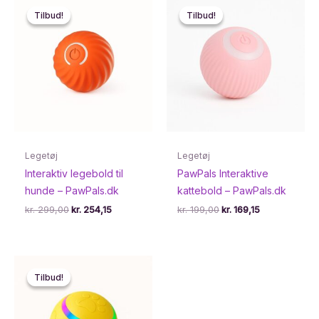
Tilbud!
Tilbud!
Tilbud!
Tilbud!
Legetøj
Legetøj
Interaktiv legebold til
PawPals Interaktive
hunde – PawPals.dk
kattebold – PawPals.dk
Den
Den
Den
Den
kr.
299,00
kr.
254,15
kr.
199,00
kr.
169,15
oprindelige
aktuelle
oprindelige
aktuelle
pris
pris
pris
pris
var:
er:
var:
er:
kr. 299,00.
kr. 254,15.
kr. 199,00.
kr. 169,15.
Tilbud!
Tilbud!