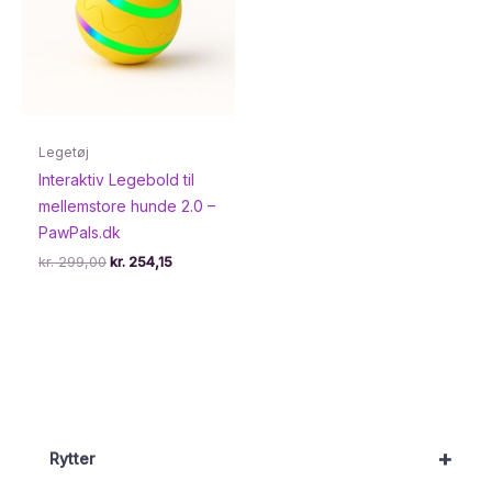
Legetøj
Interaktiv Legebold til
mellemstore hunde 2.0 –
PawPals.dk
Den
Den
kr.
299,00
kr.
254,15
oprindelige
aktuelle
pris
pris
var:
er:
kr. 299,00.
kr. 254,15.
+
Rytter