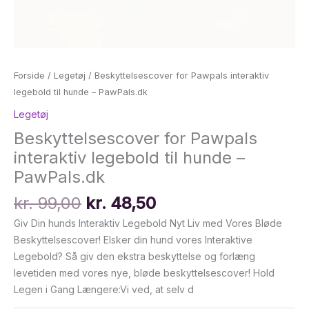
Forside
/
Legetøj
/ Beskyttelsescover for Pawpals interaktiv
legebold til hunde – PawPals.dk
Legetøj
Beskyttelsescover for Pawpals
interaktiv legebold til hunde –
PawPals.dk
Den
Den
kr.
99,00
kr.
48,50
oprindelige
aktuelle
Giv Din hunds Interaktiv Legebold Nyt Liv med Vores Bløde
pris
pris
Beskyttelsescover! Elsker din hund vores Interaktive
var:
er:
Legebold? Så giv den ekstra beskyttelse og forlæng
kr. 99,00.
kr. 48,50.
levetiden med vores nye, bløde beskyttelsescover! Hold
Legen i Gang Længere:Vi ved, at selv d