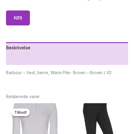
KØB
Beskrivelse
Yderligere information
Barbour – Vest, herre, Warm Pile- Brown – Brown / 42
Relaterede varer
Tilbud!
Tilbud!