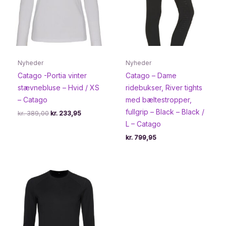
Nyheder
Nyheder
Catago -Portia vinter
Catago – Dame
stævnebluse – Hvid / XS
ridebukser, River tights
– Catago
med bæltestropper,
fullgrip – Black – Black /
Den
Den
kr.
389,00
kr.
233,95
oprindelige
aktuelle
L – Catago
pris
pris
var:
er:
kr.
799,95
kr. 389,00.
kr. 233,95.