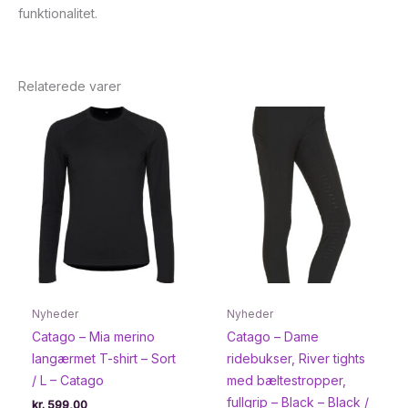
funktionalitet.
Relaterede varer
Nyheder
Nyheder
Catago – Mia merino
Catago – Dame
langærmet T-shirt – Sort
ridebukser, River tights
/ L – Catago
med bæltestropper,
fullgrip – Black – Black /
kr.
599,00