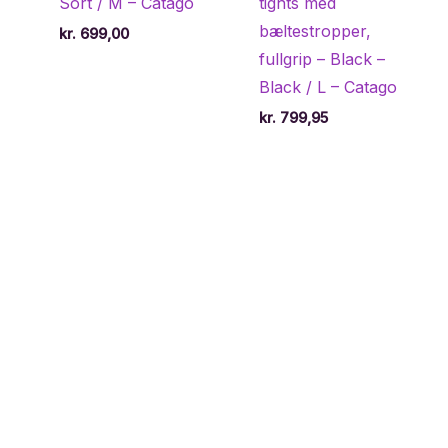
Sort / M – Catago
tights med
bæltestropper,
kr.
699,00
fullgrip – Black –
Black / L – Catago
kr.
799,95