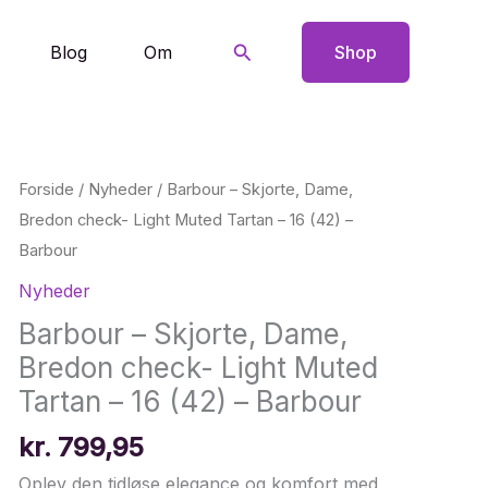
Søg
Blog
Om
Shop
Forside
/
Nyheder
/ Barbour – Skjorte, Dame,
Bredon check- Light Muted Tartan – 16 (42) –
Barbour
Nyheder
Barbour – Skjorte, Dame,
Bredon check- Light Muted
Tartan – 16 (42) – Barbour
kr.
799,95
Oplev den tidløse elegance og komfort med