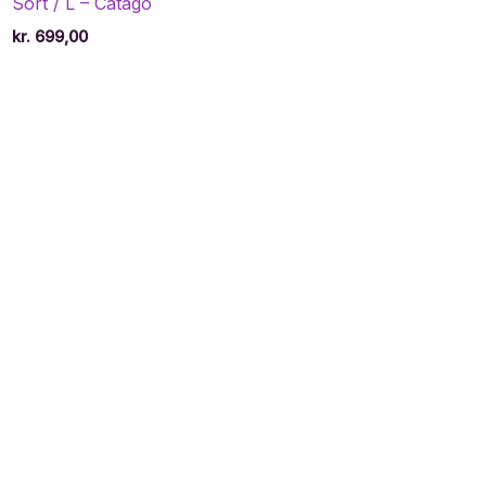
Sort / L – Catago
kr.
699,00