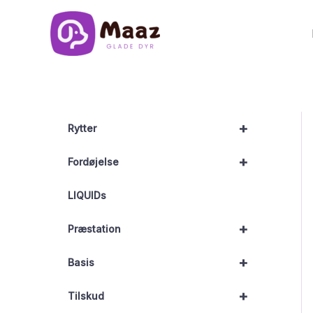
Gå
til
indholdet
+
Rytter
+
Fordøjelse
LIQUIDs
+
Præstation
+
Basis
+
Tilskud