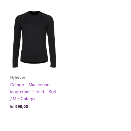
pris
pris
var:
er:
kr. 389,00.
kr. 233,95.
Nyheder
Catago – Mia merino
langærmet T-shirt – Sort
/ M – Catago
kr.
599,00