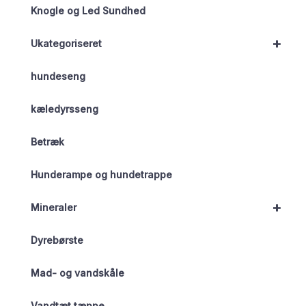
Knogle og Led Sundhed
+
Ukategoriseret
hundeseng
kæledyrsseng
Betræk
Hunderampe og hundetrappe
+
Mineraler
Dyrebørste
Mad- og vandskåle
Vandtæt tæppe