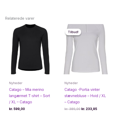
Relaterede varer
Tilbud!
Tilbud!
Nyheder
Nyheder
Catago – Mia merino
Catago -Portia vinter
langærmet T-shirt – Sort
stævnebluse – Hvid / XL
/ XL – Catago
– Catago
Den
Den
kr.
599,00
kr.
389,00
kr.
233,95
oprindelige
aktuelle