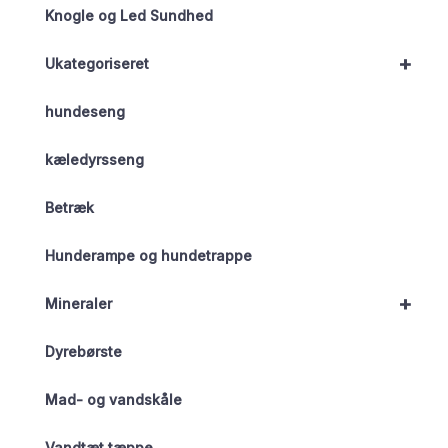
Knogle og Led Sundhed
+
Ukategoriseret
hundeseng
kæledyrsseng
Betræk
Hunderampe og hundetrappe
+
Mineraler
Dyrebørste
Mad- og vandskåle
Vandtæt tæppe