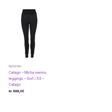
pris
pris
var:
er:
kr. 389,00.
kr. 233,95.
Nyheder
Catago – Micha merino
leggings – Sort / XS –
Catago
kr.
699,00