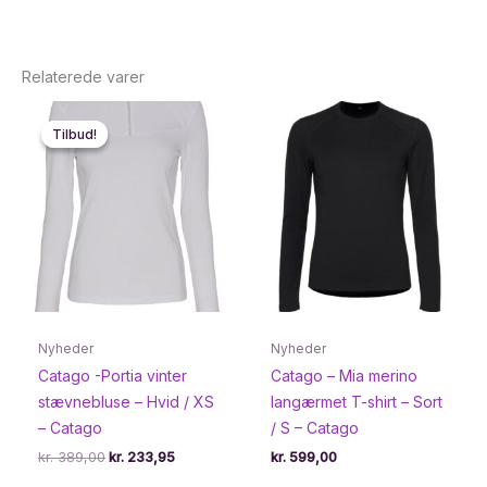
Relaterede varer
Tilbud!
Tilbud!
Nyheder
Nyheder
Catago -Portia vinter
Catago – Mia merino
stævnebluse – Hvid / XS
langærmet T-shirt – Sort
– Catago
/ S – Catago
Den
Den
kr.
389,00
kr.
233,95
kr.
599,00
oprindelige
aktuelle