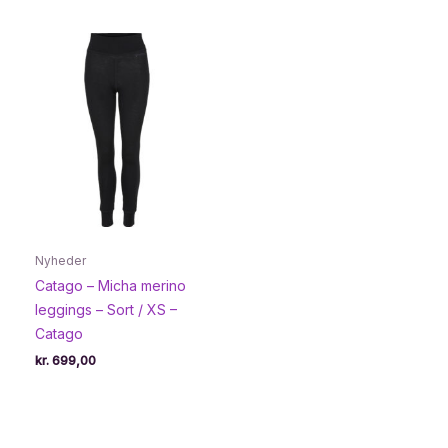
var:
er:
kr. 389,00.
kr. 233,95.
Nyheder
Catago – Micha merino
leggings – Sort / XS –
Catago
kr.
699,00