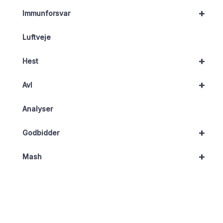
+
Immunforsvar
Luftveje
+
Hest
+
Avl
Analyser
+
Godbidder
+
Mash
Stofskifte
Hov