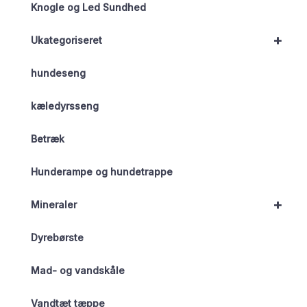
Knogle og Led Sundhed
+
Ukategoriseret
hundeseng
kæledyrsseng
Betræk
Hunderampe og hundetrappe
+
Mineraler
Dyrebørste
Mad- og vandskåle
Vandtæt tæppe