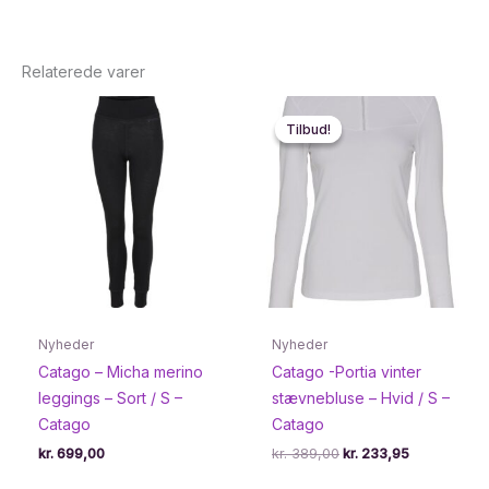
Relaterede varer
Tilbud!
Tilbud!
Nyheder
Nyheder
Catago – Micha merino
Catago -Portia vinter
leggings – Sort / S –
stævnebluse – Hvid / S –
Catago
Catago
Den
Den
kr.
699,00
kr.
389,00
kr.
233,95
oprindelige
aktuelle
pris
pris