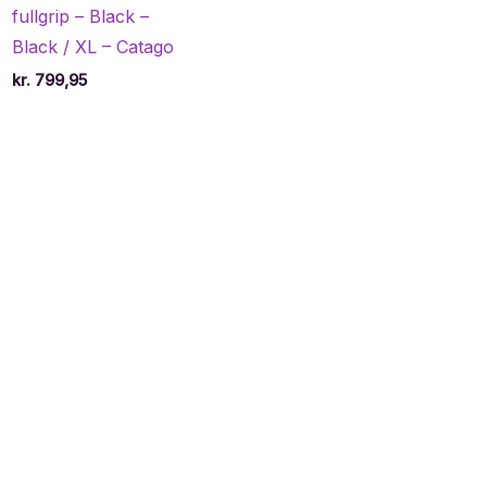
e
fullgrip – Black –
Black / XL – Catago
,95.
kr.
799,95