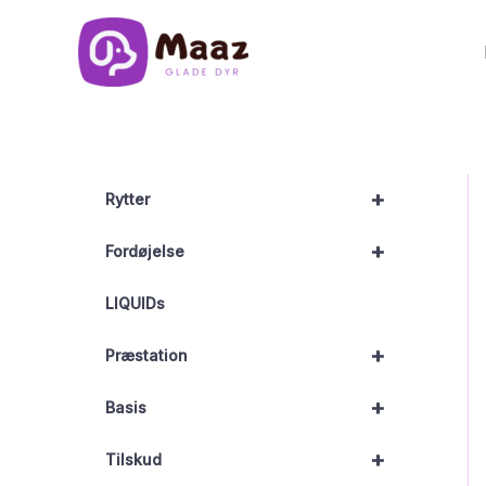
Gå
til
indholdet
+
Rytter
+
Fordøjelse
LIQUIDs
+
Præstation
+
Basis
+
Tilskud