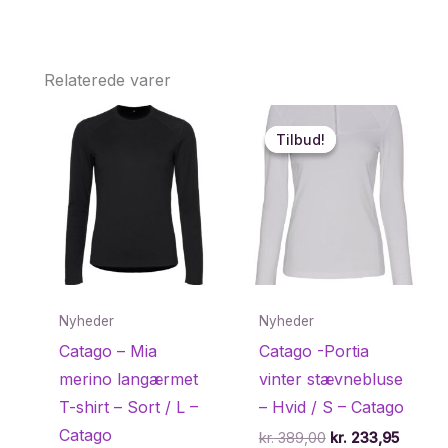
Relaterede varer
Tilbud!
Tilbud!
Nyheder
Nyheder
Catago – Mia
Catago -Portia
merino langærmet
vinter stævnebluse
T-shirt – Sort / L –
– Hvid / S – Catago
Catago
Den
Den
kr.
389,00
kr.
233,95