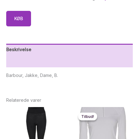
KØB
Beskrivelse
Yderligere information
Barbour, Jakke, Dame, B.
Relaterede varer
Tilbud!
Tilbud!