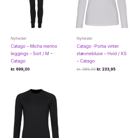
Nyheder
Nyheder
Catago – Micha merino
Catago -Portia vinter
leggings – Sort / M –
stævnebluse – Hvid / XS
Catago
– Catago
Den
Den
kr.
699,00
kr.
389,00
kr.
233,95
oprindelige
aktuelle
pris
pris
var:
er:
kr. 389,00.
kr. 233,95.