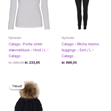
Nyheder
Nyheder
Catago -Portia vinter
Catago – Micha merino
stævnebluse – Hvid / L –
leggings – Sort / L –
Catago
Catago
Den
Den
kr.
389,00
kr.
233,95
kr.
699,00
oprindelige
aktuelle
pris
pris
var:
er:
kr. 389,00.
kr. 233,95.
Tilbud!
Tilbud!