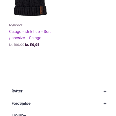
Nyheder
Catago – strik hue – Sort
/ onesize – Catago
Den
Den
kr.
199,00
kr.
119,95
oprindelige
aktuelle
pris
pris
var:
er:
kr. 199,00.
kr. 119,95.
+
Rytter
+
Fordøjelse
LIQUIDs