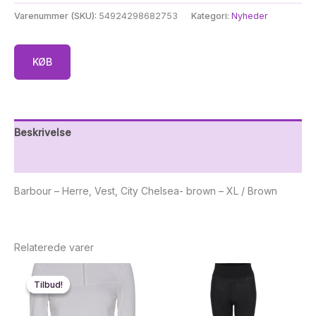
Varenummer (SKU):
54924298682753
Kategori:
Nyheder
KØB
Beskrivelse
Yderligere information
Barbour – Herre, Vest, City Chelsea- brown – XL / Brown
Relaterede varer
Tilbud!
Tilbud!