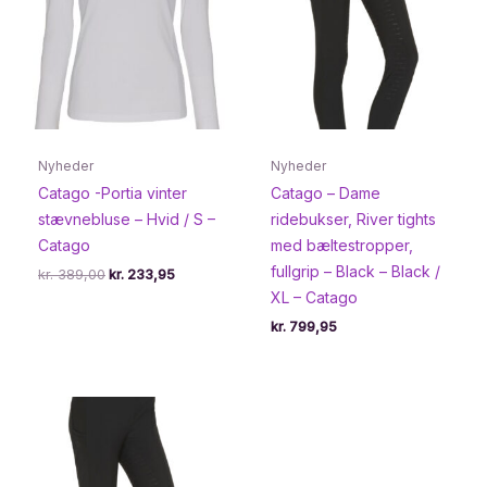
Nyheder
Nyheder
Catago -Portia vinter
Catago – Dame
stævnebluse – Hvid / S –
ridebukser, River tights
Catago
med bæltestropper,
fullgrip – Black – Black /
Den
Den
kr.
389,00
kr.
233,95
oprindelige
aktuelle
XL – Catago
pris
pris
var:
er:
kr.
799,95
kr. 389,00.
kr. 233,95.