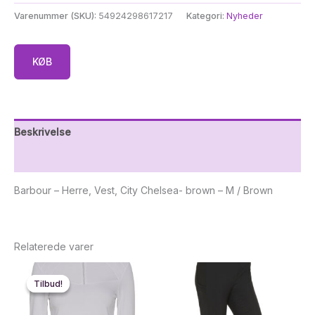
Varenummer (SKU):
54924298617217
Kategori:
Nyheder
KØB
Beskrivelse
Yderligere information
Barbour – Herre, Vest, City Chelsea- brown – M / Brown
Relaterede varer
Tilbud!
Tilbud!