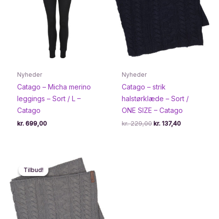
Nyheder
Nyheder
Catago – Micha merino
Catago – strik
leggings – Sort / L –
halstørklæde – Sort /
Catago
ONE SIZE – Catago
Den
Den
kr.
699,00
kr.
229,00
kr.
137,40
oprindelige
aktuelle
pris
pris
var:
er:
kr. 229,00.
kr. 137,40.
Tilbud!
Tilbud!