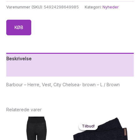
Varenummer (SKU):
54924298649985
Kategori:
Nyheder
KØB
Beskrivelse
Yderligere information
Barbour – Herre, Vest, City Chelsea- brown – L / Brown
Relaterede varer
Tilbud!
Tilbud!