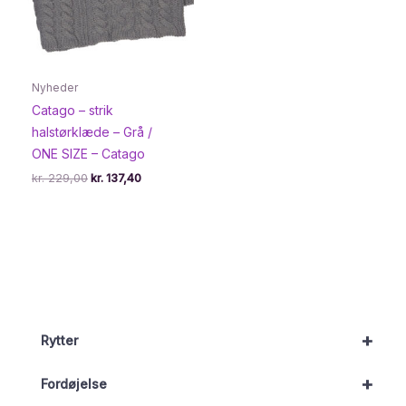
Nyheder
Catago – strik
halstørklæde – Grå /
ONE SIZE – Catago
Den
Den
kr.
229,00
kr.
137,40
oprindelige
aktuelle
pris
pris
var:
er:
kr. 229,00.
kr. 137,40.
+
Rytter
+
Fordøjelse