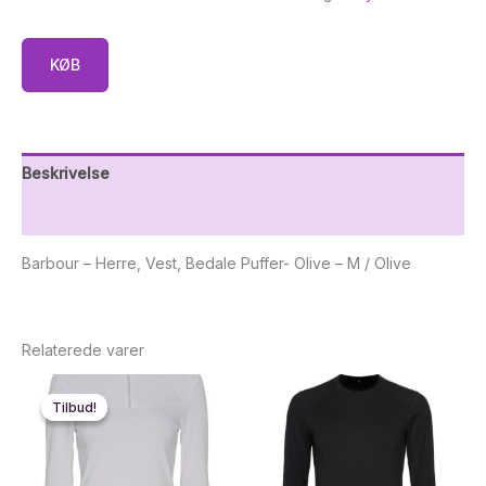
KØB
Beskrivelse
Yderligere information
Barbour – Herre, Vest, Bedale Puffer- Olive – M / Olive
Relaterede varer
Tilbud!
Tilbud!