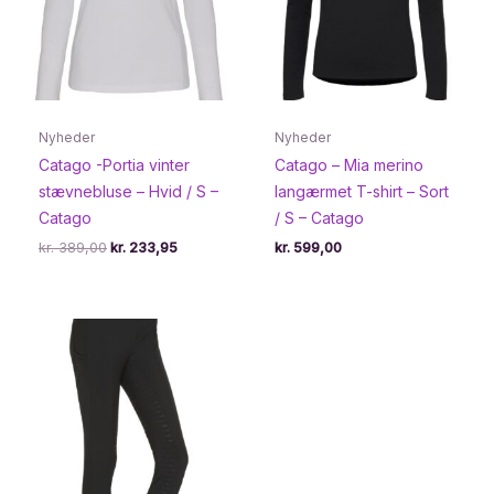
Nyheder
Nyheder
Catago -Portia vinter
Catago – Mia merino
stævnebluse – Hvid / S –
langærmet T-shirt – Sort
Catago
/ S – Catago
Den
Den
kr.
389,00
kr.
233,95
kr.
599,00
oprindelige
aktuelle
pris
pris
var:
er:
kr. 389,00.
kr. 233,95.