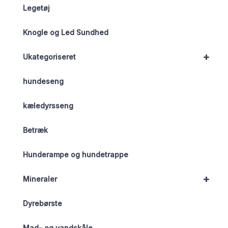
Legetøj
Knogle og Led Sundhed
+
Ukategoriseret
hundeseng
kæledyrsseng
Betræk
Hunderampe og hundetrappe
+
Mineraler
Dyrebørste
Mad- og vandskåle