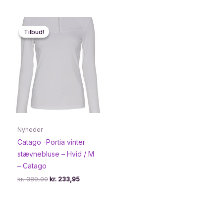
Tilbud!
Tilbud!
Nyheder
Catago -Portia vinter
stævnebluse – Hvid / M
– Catago
Den
Den
kr.
389,00
kr.
233,95
oprindelige
aktuelle
pris
pris
var:
er:
kr. 389,00.
kr. 233,95.