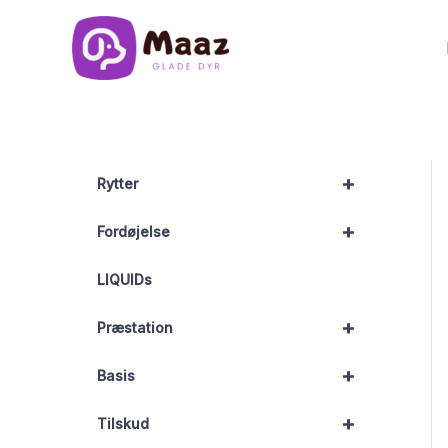
Gå
til
indholdet
+
Rytter
+
Fordøjelse
LIQUIDs
+
Præstation
+
Basis
+
Tilskud