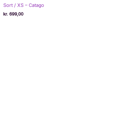
Sort / XS – Catago
kr.
699,00
e
,95.