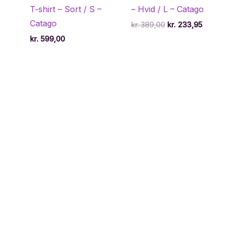
T-shirt – Sort / S –
– Hvid / L – Catago
Catago
Den
Den
kr.
389,00
kr.
233,95
oprindelige
aktuell
kr.
599,00
pris
pris
var:
er:
kr. 389,00.
kr. 233