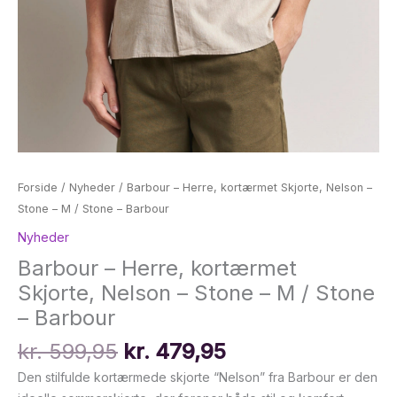
Forside
/
Nyheder
/ Barbour – Herre, kortærmet Skjorte, Nelson –
Stone – M / Stone – Barbour
Nyheder
Barbour – Herre, kortærmet
Skjorte, Nelson – Stone – M / Stone
– Barbour
Den
Den
kr.
599,95
kr.
479,95
oprindelige
aktuelle
Den stilfulde kortærmede skjorte “Nelson” fra Barbour er den
pris
pris