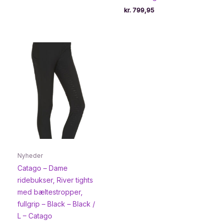
pris
pris
var:
er:
kr.
799,95
kr. 389,00.
kr. 233,95.
Nyheder
Catago – Dame
ridebukser, River tights
med bæltestropper,
fullgrip – Black – Black /
L – Catago