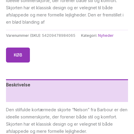
ideelle sommerskjorte, der forener både stil og komfort.
var:
er:
Skjorten har et klassisk design og er velegnet til både
kr. 599,95.
kr. 479,95.
afslappede og mere formelle lejligheder. Den er fremstillet i
en blød blanding af
Varenummer (SKU):
54209478984065
Kategori:
Nyheder
KØB
Beskrivelse
Yderligere information
Den stilfulde kortærmede skjorte “Nelson” fra Barbour er den
ideelle sommerskjorte, der forener både stil og komfort.
Skjorten har et klassisk design og er velegnet til både
afslappede og mere formelle lejligheder.