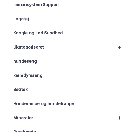
Immunsystem Support
Legetøj
Knogle og Led Sundhed
+
Ukategoriseret
hundeseng
kæledyrsseng
Betræk
Hunderampe og hundetrappe
+
Mineraler
Dyrebørste