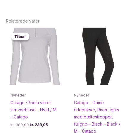
Relaterede varer
Tilbud!
Tilbud!
Nyheder
Nyheder
Catago -Portia vinter
Catago – Dame
stævnebluse – Hvid / M
ridebukser, River tights
– Catago
med bæltestropper,
fullgrip – Black – Black /
Den
Den
kr.
389,00
kr.
233,95
oprindelige
aktuelle
M – Catago