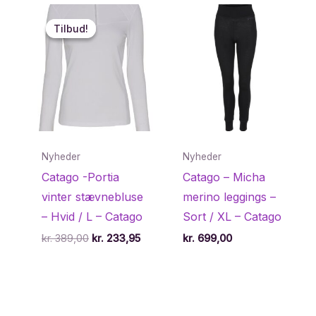
Tilbud!
Tilbud!
Nyheder
Nyheder
Catago -Portia
Catago – Micha
vinter stævnebluse
merino leggings –
– Hvid / L – Catago
Sort / XL – Catago
Den
Den
kr.
389,00
kr.
233,95
kr.
699,00
oprindelige
aktuelle
pris
pris
var:
er:
kr. 389,00.
kr. 233,95.