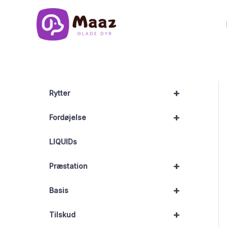
Gå
til
indholdet
+
Rytter
+
Fordøjelse
LIQUIDs
+
Præstation
+
Basis
+
Tilskud