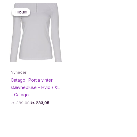
kr. 389,00.
kr. 233,95.
kr. 229,00.
kr. 137,40.
Tilbud!
Tilbud!
Nyheder
Catago -Portia vinter
stævnebluse – Hvid / XL
– Catago
Den
Den
kr.
389,00
kr.
233,95
oprindelige
aktuelle
pris
pris
var:
er:
kr. 389,00.
kr. 233,95.