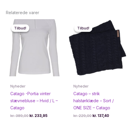
Relaterede varer
Tilbud!
Tilbud!
Tilbud!
Tilbud!
Nyheder
Nyheder
Catago -Portia vinter
Catago – strik
stævnebluse – Hvid / L –
halstørklæde – Sort /
Catago
ONE SIZE – Catago
Den
Den
Den
Den
kr.
389,00
kr.
233,95
kr.
229,00
kr.
137,40
oprindelige
aktuelle
oprindelige
aktuelle
pris
pris
pris
pris
var:
er:
var:
er: