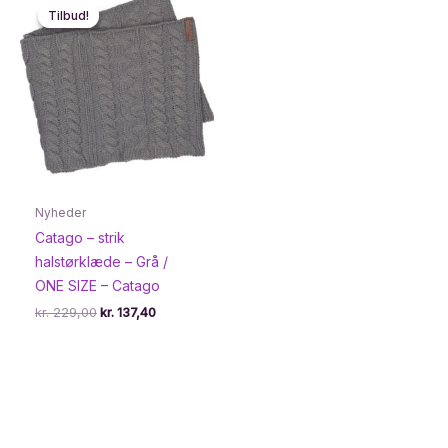
Tilbud!
Tilbud!
Nyheder
Catago – strik
halstørklæde – Grå /
ONE SIZE – Catago
Den
Den
kr.
229,00
kr.
137,40
oprindelige
aktuelle
pris
pris
var:
er:
kr. 229,00.
kr. 137,40.