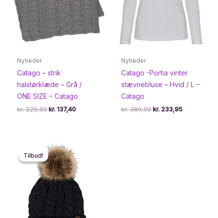
Nyheder
Nyheder
Catago – strik
Catago -Portia vinter
halstørklæde – Grå /
stævnebluse – Hvid / L –
ONE SIZE – Catago
Catago
Den
Den
Den
Den
kr.
229,00
kr.
137,40
kr.
389,00
kr.
233,95
oprindelige
aktuelle
oprindelige
aktuelle
pris
pris
pris
pris
var:
er:
var:
er:
kr. 229,00.
kr. 137,40.
kr. 389,00.
kr. 233,95.
Tilbud!
Tilbud!