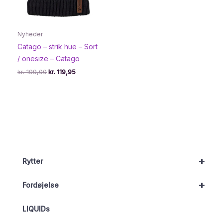
Nyheder
Catago – strik hue – Sort
/ onesize – Catago
Den
Den
kr.
199,00
kr.
119,95
oprindelige
aktuelle
pris
pris
var:
er:
kr. 199,00.
kr. 119,95.
+
Rytter
+
Fordøjelse
LIQUIDs