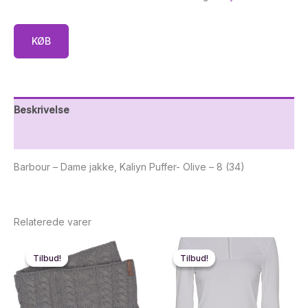
KØB
Beskrivelse
Yderligere information
Barbour – Dame jakke, Kaliyn Puffer- Olive – 8 (34)
Relaterede varer
Tilbud!
Tilbud!
Tilbud!
Tilbud!