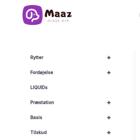
Gå
til
indholdet
+
Rytter
+
Fordøjelse
LIQUIDs
+
Præstation
+
Basis
+
Tilskud