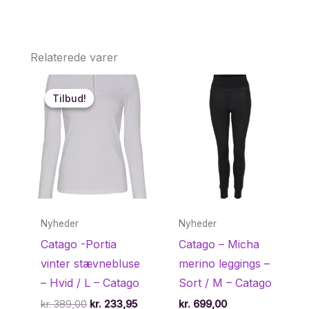
Relaterede varer
Tilbud!
Tilbud!
Nyheder
Nyheder
Catago -Portia
Catago – Micha
vinter stævnebluse
merino leggings –
– Hvid / L – Catago
Sort / M – Catago
Den
Den
kr.
389,00
kr.
233,95
kr.
699,00