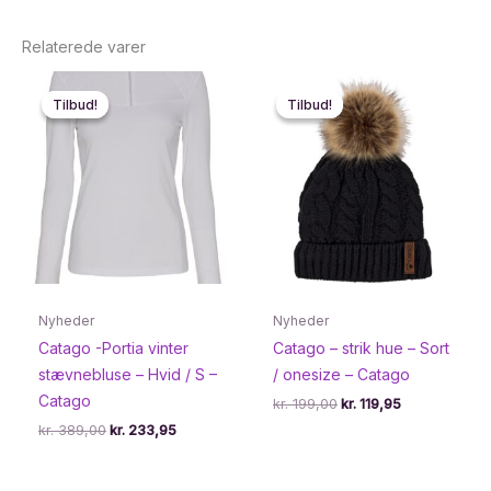
Relaterede varer
Tilbud!
Tilbud!
Tilbud!
Tilbud!
Nyheder
Nyheder
Catago -Portia vinter
Catago – strik hue – Sort
stævnebluse – Hvid / S –
/ onesize – Catago
Catago
Den
Den
kr.
199,00
kr.
119,95
oprindelige
aktuelle
Den
Den
kr.
389,00
kr.
233,95
pris
pris
oprindelige
aktuelle
var:
er:
pris
pris
kr. 199,00.
kr. 119,95.
var:
er: