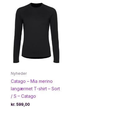
kr. 389,00.
kr. 233,95.
Nyheder
Catago – Mia merino
langærmet T-shirt – Sort
/ S – Catago
kr.
599,00