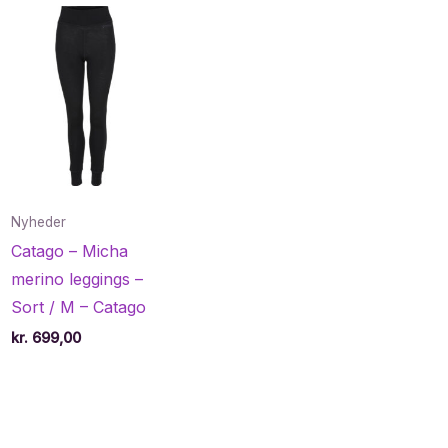
Nyheder
Catago – Micha
merino leggings –
Sort / M – Catago
kr.
699,00
e
40.