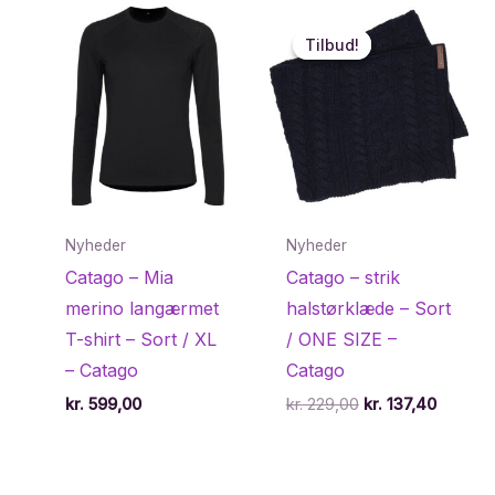
Tilbud!
Tilbud!
Nyheder
Nyheder
Catago – Mia
Catago – strik
merino langærmet
halstørklæde – Sort
T-shirt – Sort / XL
/ ONE SIZE –
– Catago
Catago
Den
Den
kr.
599,00
kr.
229,00
kr.
137,40
oprindelige
aktuell
pris
pris
var:
er:
kr. 229,00.
kr. 137,