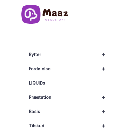
Gå
til
indholdet
+
Rytter
+
Fordøjelse
LIQUIDs
+
Præstation
+
Basis
+
Tilskud