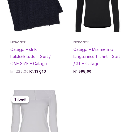
Nyheder
Nyheder
Catago – strik
Catago – Mia merino
halstørklæde – Sort /
langærmet T-shirt – Sort
ONE SIZE – Catago
/ XL – Catago
Den
Den
kr.
229,00
kr.
137,40
kr.
599,00
oprindelige
aktuelle
pris
pris
var:
er:
kr. 229,00.
kr. 137,40.
Tilbud!
Tilbud!