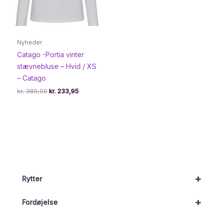
Nyheder
Catago -Portia vinter
stævnebluse – Hvid / XS
– Catago
Den
Den
kr.
389,00
kr.
233,95
oprindelige
aktuelle
pris
pris
var:
er:
kr. 389,00.
kr. 233,95.
+
Rytter
+
Fordøjelse