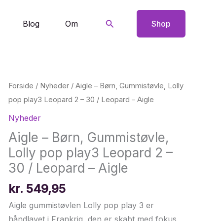
Søg
Blog
Om
Shop
Forside
/
Nyheder
/ Aigle – Børn, Gummistøvle, Lolly
pop play3 Leopard 2 – 30 / Leopard – Aigle
Nyheder
Aigle – Børn, Gummistøvle,
Lolly pop play3 Leopard 2 –
30 / Leopard – Aigle
kr.
549,95
Aigle gummistøvlen Lolly pop play 3 er
håndlavet i Frankrig, den er skabt med fokus