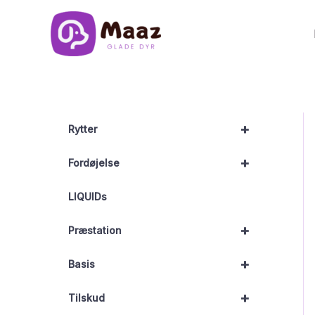
Gå
til
indholdet
+
Rytter
+
Fordøjelse
LIQUIDs
+
Præstation
+
Basis
+
Tilskud