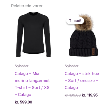
Relaterede varer
Tilbud!
Tilbud!
Nyheder
Nyheder
Catago – Mia
Catago – strik hue
merino langærmet
– Sort / onesize –
T-shirt – Sort / XS
Catago
– Catago
Den
Den
kr.
199,00
kr.
119,95
oprindelige
aktuelle
kr.
599,00
pris
pris
var:
er: